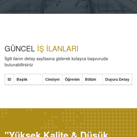
GÜNCEL
İŞ İLANLARI
İlgili ilanın detay sayfasına giderek kolayca başvuruda
bulunabilirsiniz
ID
Başlık
Cinsiyet
Öğrenim
Bölüm
Duyuru Detay
"Yüksek Kalite & Düşük