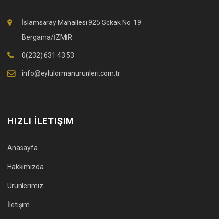
İslamsaray Mahallesi 925 Sokak No: 19
Bergama/İZMİR
0(232) 631 43 53
info@eylulormanurunleri.com.tr
HIZLI İLETIŞIM
Anasayfa
Hakkımızda
Ürünlerimiz
İletişim